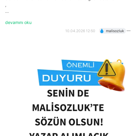
,
...
devamını oku
10.04.2026 12:50
malisozluk