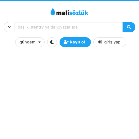
gündem
kayıt ol
giriş yap