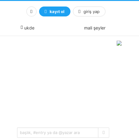
kayıt ol
giriş yap
ukde
mali şeyler