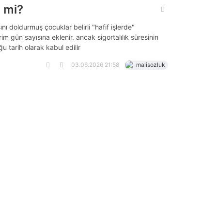
i mi?
nı doldurmuş çocuklar belirli "hafif işlerde"
im gün sayısına eklenir. ancak sigortalılık süresinin
u tarih olarak kabul edilir
03.06.2026 21:58
malisozluk