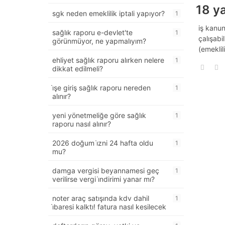
18 ya
sgk neden emeklilik iptali yapıyor?
1
i̇ş kanu
sağlık raporu e-devlet'te
1
çalışabi
görünmüyor, ne yapmalıyım?
(emeklil
ehliyet sağlık raporu alırken nelere
1
dikkat edilmeli?
i̇şe giriş sağlık raporu nereden
1
alınır?
yeni yönetmeliğe göre sağlık
1
raporu nasıl alınır?
2026 doğum i̇zni 24 hafta oldu
1
mu?
damga vergisi beyannamesi geç
1
verilirse vergi i̇ndirimi yanar mı?
noter araç satışında kdv dahil
1
i̇baresi kalktı! fatura nasıl kesilecek