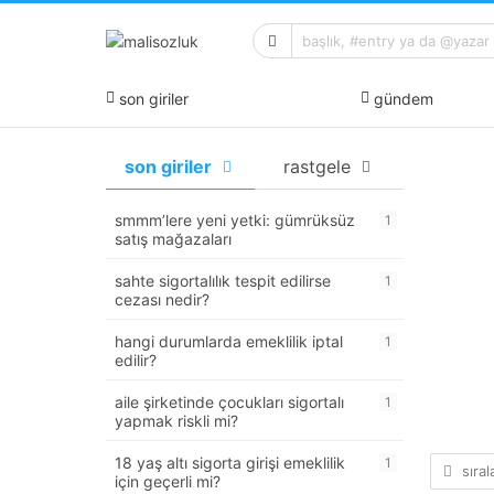
son giriler
gündem
son giriler
rastgele
smmm’lere yeni yetki: gümrüksüz
1
satış mağazaları
sahte sigortalılık tespit edilirse
1
cezası nedir?
hangi durumlarda emeklilik iptal
1
edilir?
aile şirketinde çocukları sigortalı
1
yapmak riskli mi?
18 yaş altı sigorta girişi emeklilik
1
sıra
için geçerli mi?