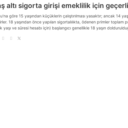
ş altı sigorta girişi emeklilik için geçerl
nu'na göre 15 yaşından küçüklerin çalıştırılması yasaktır; ancak 14 yaşı
lirler. 18 yaşından önce yapılan sigortalılıkta, ödenen primler toplam pr
ik yaşı ve süresi hesabı için) başlangıcı genellikle 18 yaşın doldurulduğ