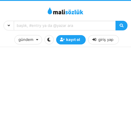
gündem
kayıt ol
giriş yap