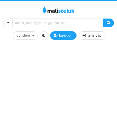
gündem
kayıt ol
giriş yap