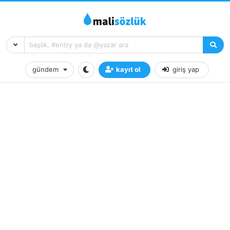
gündem
kayıt ol
giriş yap