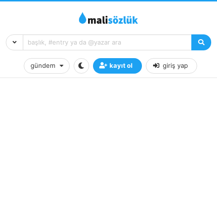
gündem
kayıt ol
giriş yap