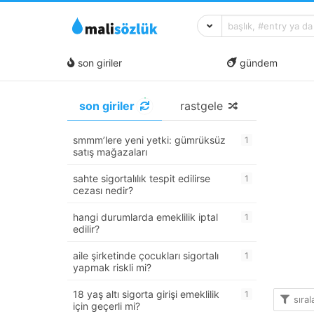
son giriler
gündem
son giriler
rastgele
smmm’lere yeni yetki: gümrüksüz
1
satış mağazaları
sahte sigortalılık tespit edilirse
1
cezası nedir?
hangi durumlarda emeklilik iptal
1
edilir?
aile şirketinde çocukları sigortalı
1
yapmak riskli mi?
18 yaş altı sigorta girişi emeklilik
1
sıra
için geçerli mi?