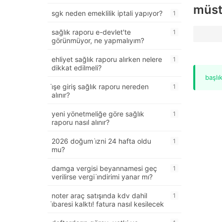
müst
sgk neden emeklilik iptali yapıyor?
1
sağlık raporu e-devlet'te
1
görünmüyor, ne yapmalıyım?
ehliyet sağlık raporu alırken nelere
1
dikkat edilmeli?
başlı
i̇şe giriş sağlık raporu nereden
1
alınır?
yeni yönetmeliğe göre sağlık
1
raporu nasıl alınır?
2026 doğum i̇zni 24 hafta oldu
1
mu?
damga vergisi beyannamesi geç
1
verilirse vergi i̇ndirimi yanar mı?
noter araç satışında kdv dahil
1
i̇baresi kalktı! fatura nasıl kesilecek