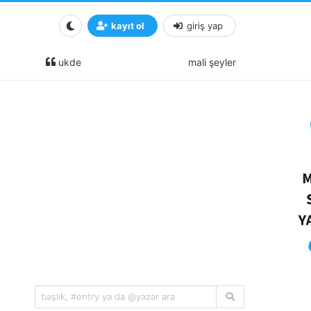
kayıt ol
giriş yap
ukde
mali şeyler